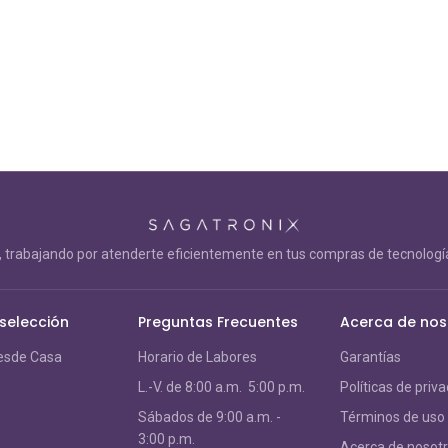
trabajando por atenderte eficientemente en tus compras de tecnología
 selección
Preguntas Frecuentes
Acerca de nos
esde Casa
Horario de Labores
Garantías
L.-V. de 8:00 a.m. 5:00 p.m.
Políticas de priv
S
ábados de 9:00 a.m. -
Términos de uso
3:00 p.m.
Acerca de nosot