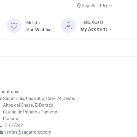
Español (PA)
Hello, Guest
Mi lista
My Account
V
er Wishlist
agatronix
Sagatronix, Casa 30G, Calle 74 Oeste,
Altos del Chase, El Dorado
Ciudad de Panama Panamá
Panamá
310-7242
ventas@sagatronix.com