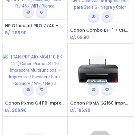
HP OfficeJet PRO 7740 - Impresora Multifuncional / Wide Up To 11X17 (Tabloide) / USB / RJ-45 / WIFI / Blanca
Canon Combo BH-1 + CH-1 Cabezas de Impresiones para Serie G - Negra y Color
B/.
286.90
B/.
68.90
Canon Pixma G4110 Impresora Multifuncional - Impresora / Escáner / Fax / Copiador / WiFi / Negra
Canon PIXMA G2160 Impresora Multifuncional con Tecnologia Inyección / USB / Negro
B/.
208.90
B/.
186.90