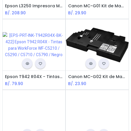
Epson L3250 Impresora Multifunctional EcoTank Injection / WiFi / USB
Canon MC-G01 Kit de Mantenimiento para Maxify para GX7010
B/.
208.90
B/.
29.90
Epson T942 R04X - Tintas para WorkForce WF-C5210 / C5290 / C5710 / C5790 / Negro
Canon MC-G02 Kit de Mantenimiento para Pixma Serie G2160 / G3160
B/.
79.90
B/.
23.90