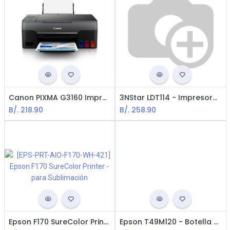
Canon PIXMA G3160 Impresora Inalámbrica Multifuncional con Tecnología Inyección de Tinta / USB / WIFI / Negro
3NStar LDT114 - Impresora Térmica de Etiquetas / USB + LAN / Negro
B/.
218.90
B/.
258.90
Epson F170 SureColor Printer - para Sublimación
Epson T49M120 - Botella de Tinta para Impresora de Sublimación / Negro