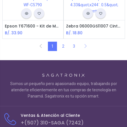
Epson T671600 - Kit de Mantenimiento para Impresora WF-C5790
Zebra 06000GS11007 Cinta Ribbon para Impresora de Etiquetas / Cera 4.33"x244´. 0.5" Centro
B/.
33.90
B/.
18.80
1
2
3
Somos un pequeño pero apasionado equipo, trabajando por
atenderte eficientemente en tus compras de tecnología en
Panamá. Sagatronix es tu opción smart.
Ventas & Atención al Cliente
+(507) 310-SAGA (7242)