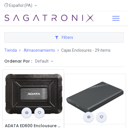
Español (PA)
Filters
Tienda
Almacenamiento
Cajas Enclosures
- 29 items
Ordenar Por :
Default
ADATA ED600 Enclousure Externo 2.5'' / SSD / Negro