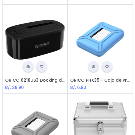
ORICO 6218US3 Docking de 1-Bahia para HDD - 3.5" & 2.5" / USB3.0 / Negro
ORICO PHX35 - Caja de Protección para HDD 3.5" / Azul
B/.
28.90
B/.
6.90