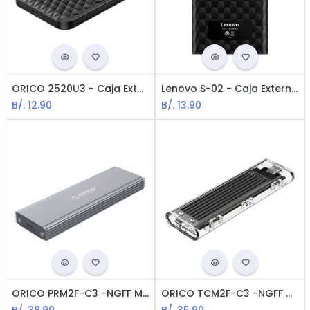
ORICO 2520U3 - Caja Externa / 2.5 / SATA HDD / USB 3.0
Lenovo S-02 - Caja Externa / 2.5 / SATA HDD / USB 3.0 / Black
B/.
12.90
B/.
13.90
ORICO PRM2F-C3 -NGFF M.2 Enclousure USB-C / 5Gbps / Aluminio / Negro
ORICO TCM2F-C3 -NGFF M.2 Enclousure USB-C / 5Gbps / Acrilico / Transparente