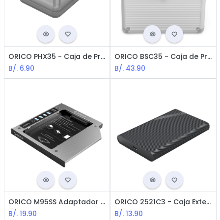
ORICO PHX35 - Caja de Protección para HDD 3.5" / Gris
ORICO BSC35 - Caja de Protección para 10*HDD 3.5" / Aluminio
B/.
6.90
B/.
43.90
ORICO M95SS Adaptador Caddy de Interface SATA3.0 para Laptops - para agregar SSD y/o HDD
ORICO 2521C3 - Caja Externa / 2.5 / SATA HDD / USB -C / Black
B/.
19.90
B/.
13.90