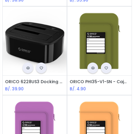
B/.
38.90
B/.
35.90
ORICO 6228US3 Docking de 2-Bahias para Clonación de HDD - 3.5" & 2.5" / USB3.0 / Negro
ORICO PHI35-V1-SN - Caja de Protección para HDD 3.5" / Verde Oliva
B/.
39.90
B/.
4.90