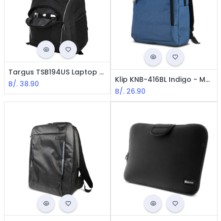
Targus TSB194US Laptop Backpack / 16" / Black
Klip KNB-416BL Indigo - Mochila para portátil / 15.6 "/ Azul
B/.
38.90
B/.
26.90