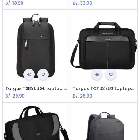
B/.
18.90
B/.
33.90
Targus TSB966GL Laptop Backpack / 15.6" / Negro
Targus TCT027US Laptop Maletín / 15.6" / Negro
B/.
28.90
B/.
26.90