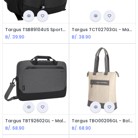
Targus TSB89104US Sport - Laptop Backpack / 15.6" / Negro
Targus TCT02703GL - Maletín Clásico para Laptop / 15.6" / Rosado
B/.
39.90
B/.
38.90
Targus TBT92602GL - Maletín para Laptop con EcoSmart / 15.6" / Gris
Targus TBO00206GL - Bolso Newport North-South / 15.6"
B/.
68.90
B/.
68.90