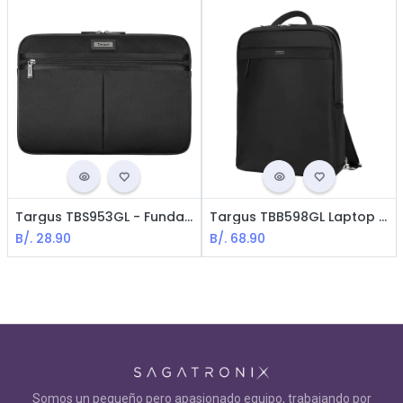
Targus TBS953GL - Funda Élite para Notebook / 14" / Negro
Targus TBB598GL Laptop Backpack / 15.6" / Negro
B/.
28.90
B/.
68.90
Somos un pequeño pero apasionado equipo, trabajando por