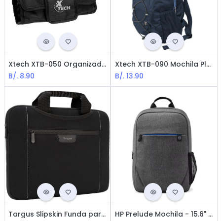
Xtech XTB-050 Organizador para Viajes - 11 áreas de almacenaje / Negro
Xtech XTB-090 Mochila Plegable - 15.6" / Nylon / Azul
B/.
8.90
B/.
13.90
Targus Slipskin Funda para Notebook / 14" / Neopreno / Negro
HP Prelude Mochila - 15.6" / Poliéster / Negra