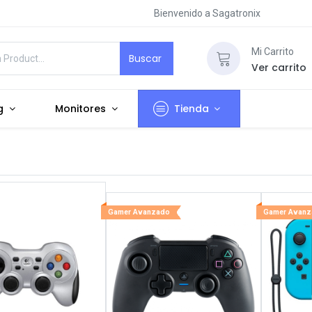
Bienvenido a Sagatronix
Mi Carrito
Buscar
Ver carrito
g
Monitores
Tienda
Gamer Avanzado
Gamer Avan