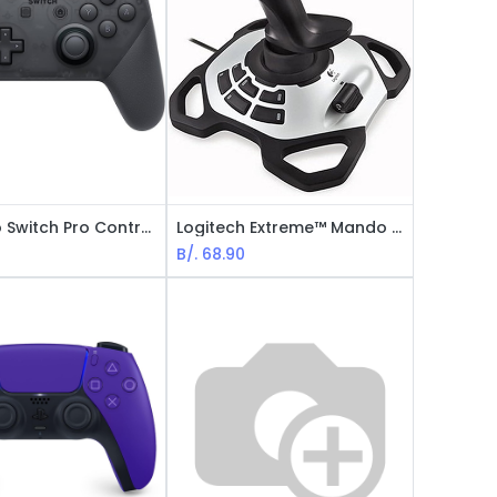
Nintendo Switch Pro Controller Wireless - Original
Logitech Extreme™ Mando de videojuegos 3D Pro / Inalámbrico / USB / Gris
B/.
68.90