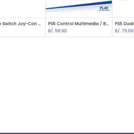
Nintendo Switch Joy-Con Comfort Grip - Accesorio Gamer Originales / Negro
PS5 Control Multimedia / Blanco
0
B/.
58.90
B/.
75.00