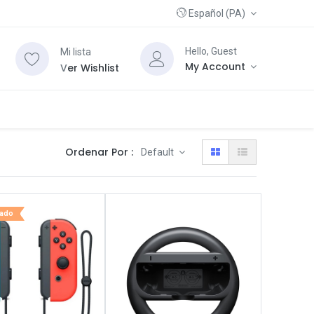
Español (PA)
Hello, Guest
Mi lista
My Account
V
er Wishlist
Ordenar Por :
Default
zado