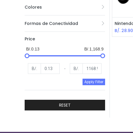
Colores
Formas de Conectividad
B/.
28.9
Price
B/.0.13
B/.1,168.9
B/.
-
B/.
Apply Filter
RESET