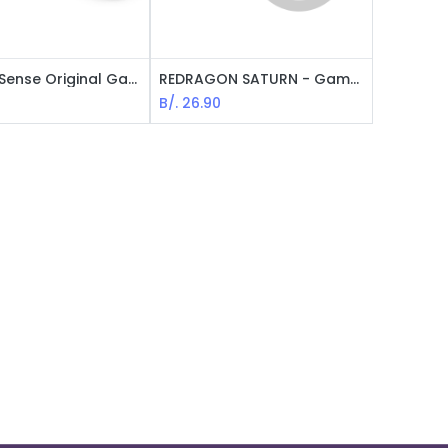
PS5 DualSense Original Gamepad / Galactic Purple
REDRAGON SATURN - Gamepad para Juegos - USB
B/.
26.90