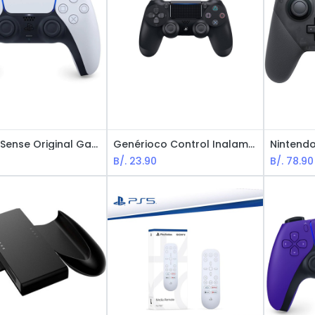
PS5 DualSense Original Gamepad / Blanco
Genérioco Control Inalambrico para PS4
0
B/.
23.90
B/.
78.90