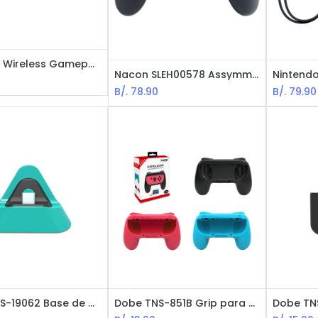
Logitech Wireless Gamepad F710 / Control para videojuegos / inalámbrico / Gris
Nacon SLEH00578 Assymmetric Control Bluetooth para PS4 - Producto con Licencia Oficial de PlayStation - compatible con PC / Negro
0
B/.
78.90
B/.
79.90
Dobe TNS-19062 Base de Carga - Acceosrio Gamer para Nintendo Switch Lite
Dobe TNS-851B Grip para Control , Accesorio Gamer para Nintendo Switch Joy-Con - Set de 2 piezas / Rojo y Azul (Controles Joy-Con NO incluidos)