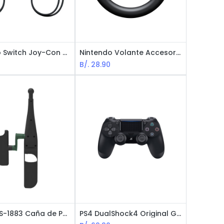
Nintendo Switch Joy-Con (L)/(R) - Accesorio Gamer Originales / Neon Red / Neon Blue
Nintendo Volante Accesorio para Joy-Con - Set de 2 / Negro
B/.
28.90
Dobe TNS-1883 Caña de Pesca para Nintendo Switch Joy-Con - Accesorio Gamer / Negro
PS4 DualShock4 Original Gamepad / Negro