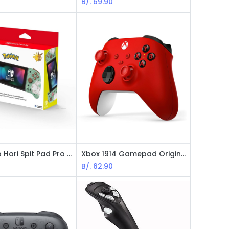
B/.
69.90
NIntendo Hori Spit Pad Pro para Switch - Edición de Pokemon, Original
Xbox 1914 Gamepad Original - Compatible con Xbox, Windows10, Android, IOS - Rojo
B/.
62.90