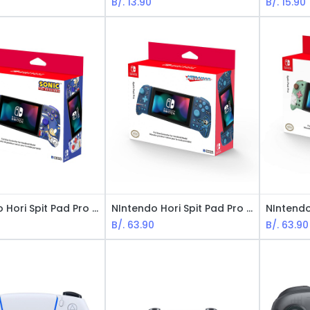
B/.
13.90
B/.
15.90
NIntendo Hori Spit Pad Pro para Switch - Edición de Sonic, Origina
NIntendo Hori Spit Pad Pro para Switch - Edición de Megaman, Origina
0
B/.
63.90
B/.
63.90