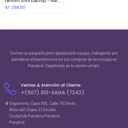
Lenovo S145 Laptop - AMD Athlon 3020 / 14" LED / 8GB Ram / 500GB HDD / Win10 Home / Español / Gris
B/.
298.90
Somos un pequeño pero apasionado equipo, trabajando por
atenderte eficientemente en tus compras de tecnología en
Panamá. Sagatronix es tu opción smart.
Ventas & Atención al Cliente
+(507) 310-SAGA (7242)
Sagatronix, Casa 30G, Calle 74 Oeste,
Altos del Chase, El Dorado
Ciudad de Panama Panamá
Panamá