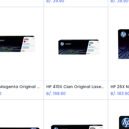
B/.
39.90
B/.
38.90
HP 410X Magenta Original LaserJet Cartucho de Tóner
HP 410X Cian Original LaserJet Cartucho Tóner
0
B/.
198.90
B/.
183.9