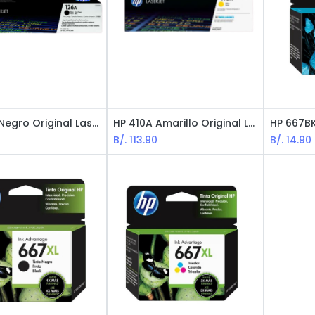
HP 126A Negro Original LaserJet Cartucho de Tóner
HP 410A Amarillo Original LaserJet Cartucho de Tóner
0
B/.
113.90
B/.
14.90