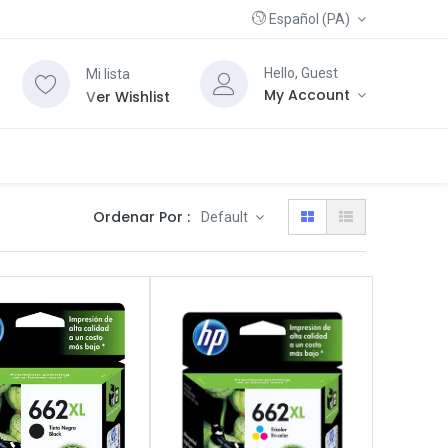
Español (PA)
Hello, Guest
Mi lista
My Account
V
er Wishlist
Ordenar Por :
Default