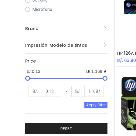
Docking
Microfono
Brand
Impresión: Modelo de tintas
B/.
63.9
Price
B/.0.13
B/.1,168.9
B/.
-
B/.
Apply Filter
RESET