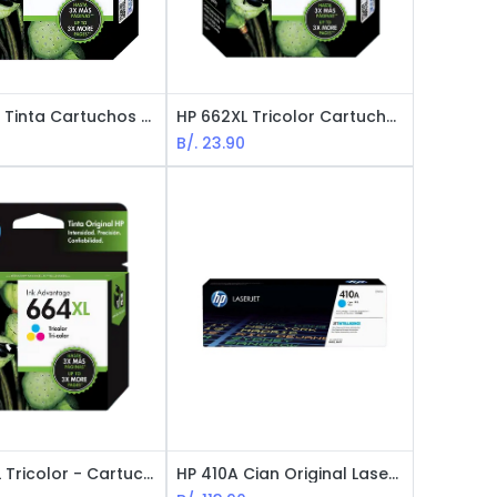
HP 662XL Tinta Cartuchos Negro
HP 662XL Tricolor Cartuchos de Tinta
B/.
23.90
HP 664XL Tricolor - Cartucho de Tinta
HP 410A Cian Original LaserJet Cartucho Tóner