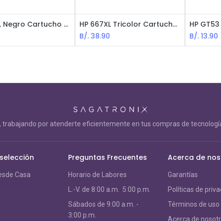
HP 667XL Negro Cartucho de Tinta
HP 667XL Tricolor Cartucho de Tinta
0
B/.
38.90
B/.
13.90
trabajando por atenderte eficientemente en tus compras de tecnología
 selección
Preguntas Frecuentes
Acerca de nos
esde Casa
Horario de Labores
Garantías
L.-V. de 8:00 a.m. 5:00 p.m.
Políticas de priv
S
ábados de 9:00 a.m. -
Términos de uso
3:00 p.m.
Acerca de nosot