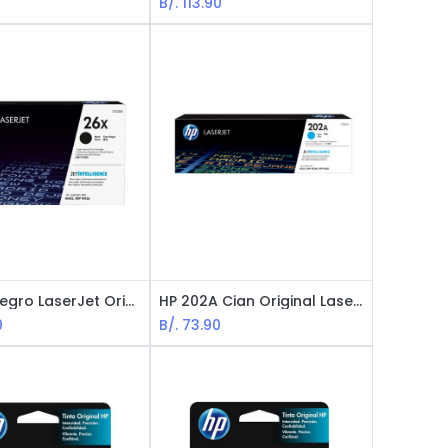
B/.
113.90
HP 26X Negro LaserJet Original Cartucho de Tóner
HP 202A Cian Original LaserJet Cartucho de Tóner
0
B/.
73.90