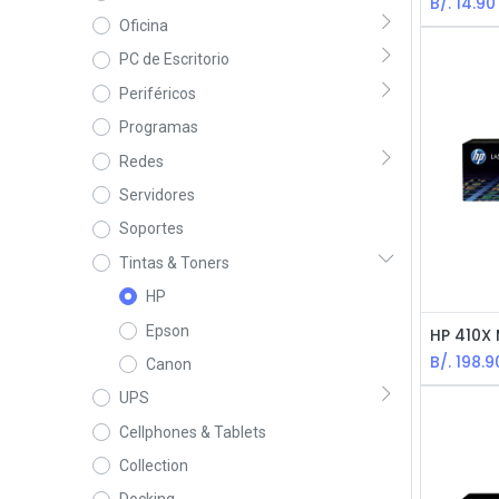
B/.
14.90
Oficina
PC de Escritorio
Periféricos
Programas
Redes
Servidores
Soportes
Tintas & Toners
HP
Epson
B/.
198.9
Canon
UPS
Cellphones & Tablets
Collection