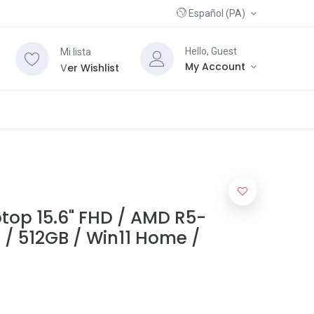
Español (PA)
Hello, Guest
Mi lista
My Account
V
er Wishlist
ptop 15.6" FHD / AMD R5-
/ 512GB / Win11 Home /