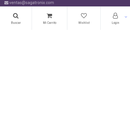
ventas@sagatronix.com
Nuestra selección
Buscar
Mi Carrito
Wishlist
Login
Trabajo desde Casa
Lifestyle
Laptops
Tintas & Toners
Monitores
Preguntas Frecuentes
Horario de Labores
L.-V. de 8:00 a.m. 5:00 p.m.
S
ábados de 9:00 a.m. - 3:00 p.m.
Preguntas frecuentes