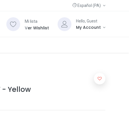
Español (PA)
Hello, Guest
Mi lista
My Account
V
er Wishlist
 - Yellow