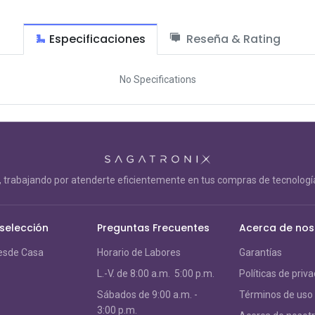
Especificaciones
Reseña & Rating
No Specifications
trabajando por atenderte eficientemente en tus compras de tecnología
 selección
Preguntas Frecuentes
Acerca de nos
esde Casa
Horario de Labores
Garantías
L.-V. de 8:00 a.m. 5:00 p.m.
Políticas de priv
S
ábados de 9:00 a.m. -
Términos de uso
3:00 p.m.