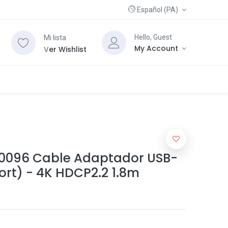
Español (PA)
Hello, Guest
Mi lista
My Account
V
er Wishlist
096 Cable Adaptador USB-
ort) - 4K HDCP2.2 1.8m