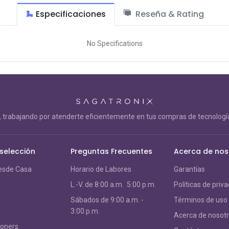
Especificaciones
Reseña & Rating
No Specifications
trabajando por atenderte eficientemente en tus compras de tecnología
 selección
Preguntas Frecuentes
Acerca de nos
esde Casa
Horario de Labores
Garantías
L.-V. de 8:00 a.m. 5:00 p.m.
Políticas de priv
S
ábados de 9:00 a.m. -
Términos de uso
3:00 p.m.
Acerca de nosot
Toners