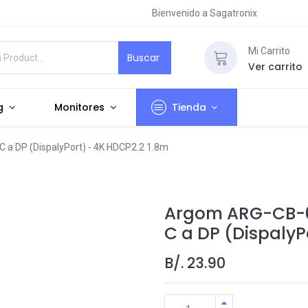
Bienvenido a Sagatronix
Mi Carrito
Buscar
Ver carrito
g
Monitores
Tienda
a DP (DispalyPort) - 4K HDCP2.2 1.8m
Argom ARG-CB-0
C a DP (DispalyP
B/.
23.90