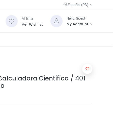
Español (PA)
Hello, Guest
Mi lista
My Account
V
er Wishlist
alculadora Cientifica / 401
ro