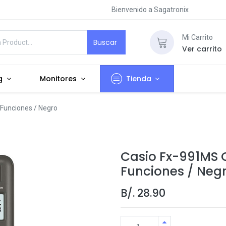
Bienvenido a Sagatronix
Mi Carrito
Buscar
Ver carrito
g
Monitores
Tienda
 Funciones / Negro
Casio Fx-991MS C
Funciones / Neg
B/.
28.90