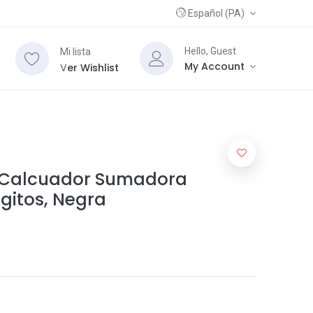
Español (PA)
Hello, Guest
Mi lista
My Account
V
er Wishlist
 Calcuador Sumadora
ígitos, Negra