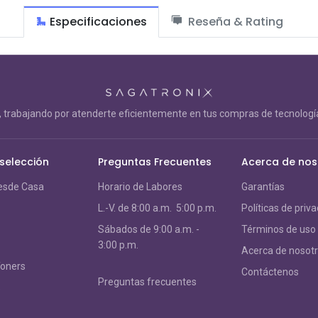
Especificaciones
Reseña & Rating
trabajando por atenderte eficientemente en tus compras de tecnología
 selección
Preguntas Frecuentes
Acerca de nos
esde Casa
Horario de Labores
Garantías
L.-V. de 8:00 a.m. 5:00 p.m.
Políticas de priv
S
ábados de 9:00 a.m. -
Términos de uso
3:00 p.m.
Acerca de nosot
Toners
Contáctenos
Preguntas frecuentes
s