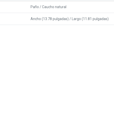
Paño / Caucho natural
Ancho (13.78 pulgadas) / Largo (11.81 pulgadas)
trabajando por atenderte eficientemente en tus compras de tecnología
 selección
Preguntas Frecuentes
Acerca de nos
esde Casa
Horario de Labores
Garantías
L.-V. de 8:00 a.m. 5:00 p.m.
Políticas de priv
S
ábados de 9:00 a.m. -
Términos de uso
3:00 p.m.
Acerca de nosot
Toners