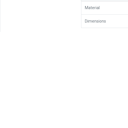
Material
Dimensions
Somos un pequeño pero apasionado equipo, 
Ventas & Atención al Cliente
Nuestra
+(507) 310-SAGA
Trabajo d
(7242)
Lifestyle
Sagatronix, Casa 30G, Calle 74 Oeste,
Altos del Chase, El Dorado
Laptops
Ciudad de Panama Panamá
Tintas & 