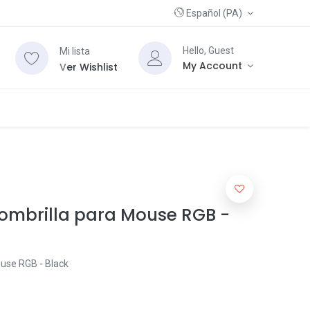
Español (PA)
Hello, Guest
Mi lista
My Account
V
er Wishlist
ombrilla para Mouse RGB -
use RGB - Black