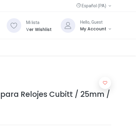
Español (PA)
Hello, Guest
Mi lista
My Account
V
er Wishlist
 para Relojes Cubitt / 25mm /