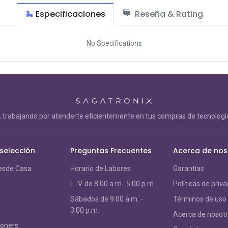
Especificaciones
Reseña & Rating
No Specifications
trabajando por atenderte eficientemente en tus compras de tecnología
 selección
Preguntas Frecuentes
Acerca de nos
esde Casa
Horario de Labores
Garantías
L.-V. de 8:00 a.m. 5:00 p.m.
Políticas de priv
S
ábados de 9:00 a.m. -
Términos de uso
3:00 p.m.
Acerca de nosot
Toners