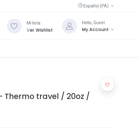
Español (PA)
Hello, Guest
Mi lista
My Account
V
er Wishlist
 Thermo travel / 20oz /