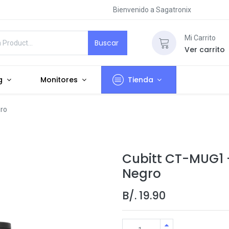
Bienvenido a Sagatronix
Mi Carrito
Buscar
Ver carrito
g
Monitores
Tienda
gro
Cubitt CT-MUG1 -
Negro
B/.
19.90