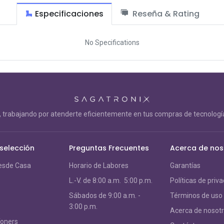
Especificaciones
Reseña & Rating
No Specifications
trabajando por atenderte eficientemente en tus compras de tecnología
 selección
Preguntas Frecuentes
Acerca de nos
esde Casa
Horario de Labores
Garantías
L.-V. de 8:00 a.m. 5:00 p.m.
Políticas de priv
S
ábados de 9:00 a.m. -
Términos de uso
3:00 p.m.
Acerca de nosot
Toners