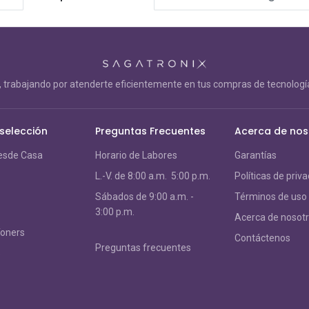
trabajando por atenderte eficientemente en tus compras de tecnología
 selección
Preguntas Frecuentes
Acerca de nos
esde Casa
Horario de Labores
Garantías
L.-V. de 8:00 a.m. 5:00 p.m.
Políticas de priv
S
ábados de 9:00 a.m. -
Términos de uso
3:00 p.m.
Acerca de nosot
Toners
Contáctenos
Preguntas frecuentes
s