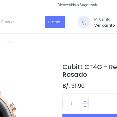
Bienvenido a Sagatronix
Mi Carrito
Buscar
Ver carrito
 Rosado
Cubitt CT4G - Rel
Rosado
B/.
91.90