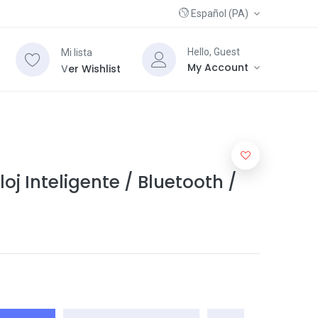
Español (PA)
Hello, Guest
Mi lista
My Account
V
er Wishlist
oj Inteligente / Bluetooth /