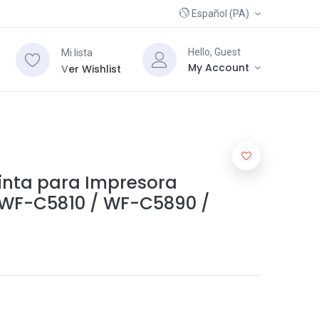
Español (PA)
Hello, Guest
Mi lista
My Account
V
er Wishlist
Tinta para Impresora
 WF-C5810 / WF-C5890 /