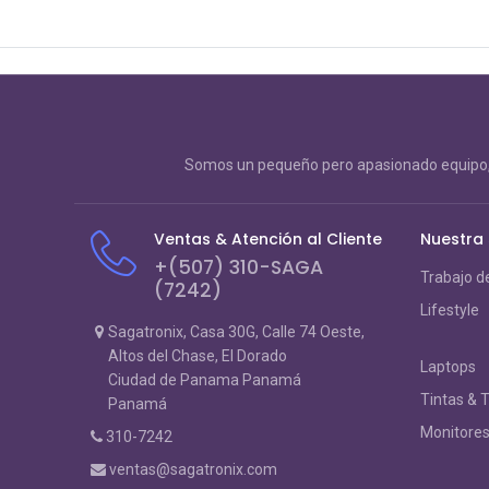
Somos un pequeño pero apasionado equipo, 
Ventas & Atención al Cliente
Nuestra
+(507) 310-SAGA
Trabajo d
(7242)
Lifestyle
Sagatronix, Casa 30G, Calle 74 Oeste,
Altos del Chase, El Dorado
Laptops
Ciudad de Panama Panamá
Tintas & 
Panamá
Monitore
310-7242
ventas@sagatronix.com