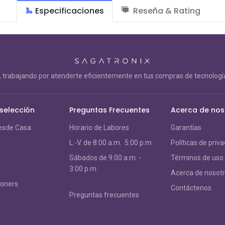
Especificaciones
Reseña & Rating
trabajando por atenderte eficientemente en tus compras de tecnología
 selección
Preguntas Frecuentes
Acerca de nos
esde Casa
Horario de Labores
Garantías
L.-V. de 8:00 a.m. 5:00 p.m.
Políticas de priv
S
ábados de 9:00 a.m. -
Términos de uso
3:00 p.m.
Acerca de nosot
Toners
Contáctenos
Preguntas frecuentes
s