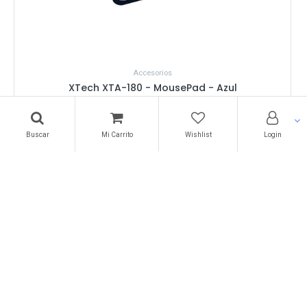
Accesorios
XTech XTA-180 - MousePad - Azul
B/.
3.50
Buscar
Mi Carrito
Wishlist
Login
Somos un pequeño pero apasionado equipo, trabajando por
atenderte eficientemente en tus compras de tecnología en
Panamá. Sagatronix es tu opción smart.
Ventas & Atención al Cliente
+(507) 310-SAGA (7242)