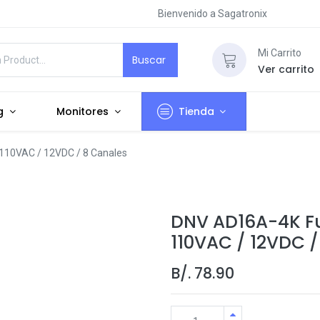
Bienvenido a Sagatronix
Mi Carrito
Buscar
Ver carrito
g
Monitores
Tienda
110VAC / 12VDC / 8 Canales
DNV AD16A-4K Fu
110VAC / 12VDC /
B/.
78.90