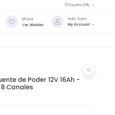
Español (PA)
Hello, Guest
Mi lista
My Account
V
er Wishlist
ente de Poder 12V 16Ah -
 8 Canales