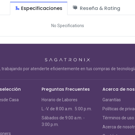
Especificaciones
Reseña & Rating
No Specifications
trabajando por atenderte eficientemente en tus compras de tecnología
 selección
Preguntas Frecuentes
Acerca de nos
esde Casa
Horario de Labores
Garantías
L.-V. de 8:00 a.m. 5:00 p.m.
Políticas de priv
S
ábados de 9:00 a.m. -
Términos de uso
3:00 p.m.
Acerca de nosot
Toners